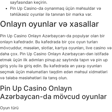
sayfasından keçirin.
Pin Up Casino-da oynanmaq üçün məhsuldar və
təhlükəsiz oyunlar ilə tanınan bir marka var.
Onlayn oyunlar və xasallar
Pin Up Casino Onlayn Azərbaycan-da populyar olan bir
onlayn kafedradır. Bu kafedrada bir çox oyun turları
mövcuddur, məsələn, slotlar, kartya oyunları, live casino və
daha çox. Pin Up Casino Onlayn Azərbaycan-dən istifadə
etmək üçün ilk adımları pinup.az saytında tapın və pin up
giriş yolu ilə giriş edin. Bu kafedrada ən yaxşı oyunları
seçmək üçün məlumatları təqdim edən məhsul xidmətləri
və tələbə məsləhətləri ilə tanış olun.
Pin Up Casino Onlayn
Azərbaycan-da mövcud oyunlar
Oyun türü