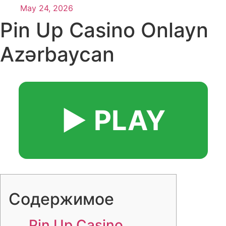
May 24, 2026
Pin Up Casino Onlayn
Azərbaycan
▶️ PLAY
Содержимое
Pin Up Casino