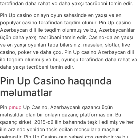
tərəfindən daha rahat və daha yaxşı təcrübəni təmin edir.
Pin Up casino onlayn oyun sahəsində ən yaxşı və ən
populyar casino tərəfindən təqdim olunur. Pin Up casino
Azərbaycan dili ilə təqdim olunmuş və bu, Azərbaycanlılar
üçün daha yaxşı təcrübəni təmin edir. Casino-da ən yaxşı
və ən yaxşı oyunları tapa bilərsiniz, məsələn, slotlar, live
casino, poker və daha çox. Pin Up casino Azərbaycan dili
ilə təqdim olunmuş və bu, oyunçu tərəfindən daha rahat və
daha yaxşı təcrübəni təmin edir.
Pin Up Casino haqqında
məlumatlar
Pin
pınup
Up Casino, Azərbaycanlı qazancı üçün
məhsuldar olan bir onlayn qazanç platformasıdır. Bu
qazanç sirketi 2015-cü ilin baharında təşkil edilmiş və hər
ilin ərzində yenidən təsis edilən məhsullarla məşhur
gəlməstir. Pin Up Casino-nun sahəsi çox genişdir və bu,