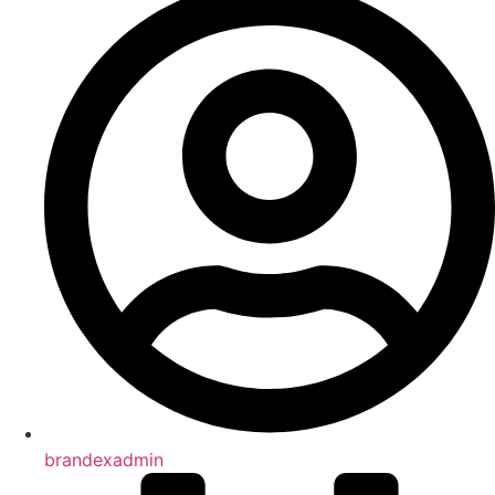
brandexadmin