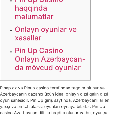
haqqında
məlumatlar
Onlayn oyunlar və
xasallar
Pin Up Casino
Onlayn Azərbaycan-
da mövcud oyunlar
Pinap az və Pinup casino tərəfindən təqdim olunur və
Azərbaycanın qazancı üçün ideal onlayn qızıl qalın qızıl
oyun sahəsidir. Pin Up giriş saytında, Azərbaycanlılar ən
yaxşı və ən təhlükəsiz oyunları oynayə bilərlər. Pin Up
casino Azərbaycan dili ilə təqdim olunur və bu, oyunçu