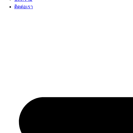
ติดต่อเรา