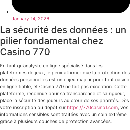
January 14, 2026
La sécurité des données : un
pilier fondamental chez
Casino 770
En tant qu’analyste en ligne spécialisé dans les
plateformes de jeux, je peux affirmer que la protection des
données personnelles est un enjeu majeur pour tout casino
en ligne fiable, et Casino 770 ne fait pas exception. Cette
plateforme, reconnue pour sa transparence et sa rigueur,
place la sécurité des joueurs au cœur de ses priorités. Dès
votre inscription ou dépôt sur
https://770casino1.com
, vos
informations sensibles sont traitées avec un soin extrême
grâce à plusieurs couches de protection avancées.