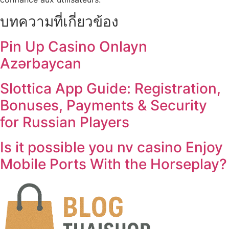
บทความที่เกี่ยวข้อง
Pin Up Casino Onlayn
Azərbaycan
Slottica App Guide: Registration,
Bonuses, Payments & Security
for Russian Players
Is it possible you nv casino Enjoy
Mobile Ports With the Horseplay?