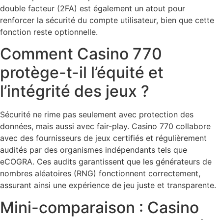
double facteur (2FA) est également un atout pour
renforcer la sécurité du compte utilisateur, bien que cette
fonction reste optionnelle.
Comment Casino 770
protège-t-il l’équité et
l’intégrité des jeux ?
Sécurité ne rime pas seulement avec protection des
données, mais aussi avec fair-play. Casino 770 collabore
avec des fournisseurs de jeux certifiés et régulièrement
audités par des organismes indépendants tels que
eCOGRA. Ces audits garantissent que les générateurs de
nombres aléatoires (RNG) fonctionnent correctement,
assurant ainsi une expérience de jeu juste et transparente.
Mini-comparaison : Casino