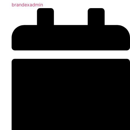
brandexadmin