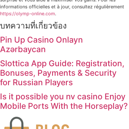
informations officielles et à jour, consultez régulièrement
https://olymp-online.com
.
บทความที่เกี่ยวข้อง
Pin Up Casino Onlayn
Azərbaycan
Slottica App Guide: Registration,
Bonuses, Payments & Security
for Russian Players
Is it possible you nv casino Enjoy
Mobile Ports With the Horseplay?