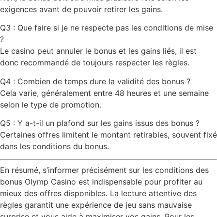
exigences avant de pouvoir retirer les gains.
Q3 : Que faire si je ne respecte pas les conditions de mise
?
Le casino peut annuler le bonus et les gains liés, il est
donc recommandé de toujours respecter les règles.
Q4 : Combien de temps dure la validité des bonus ?
Cela varie, généralement entre 48 heures et une semaine
selon le type de promotion.
Q5 : Y a-t-il un plafond sur les gains issus des bonus ?
Certaines offres limitent le montant retirables, souvent fixé
dans les conditions du bonus.
En résumé, s’informer précisément sur les conditions des
bonus Olymp Casino est indispensable pour profiter au
mieux des offres disponibles. La lecture attentive des
règles garantit une expérience de jeu sans mauvaise
surprise et vous aide à maximiser vos gains. Pour les