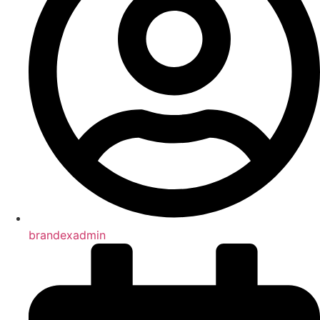
brandexadmin