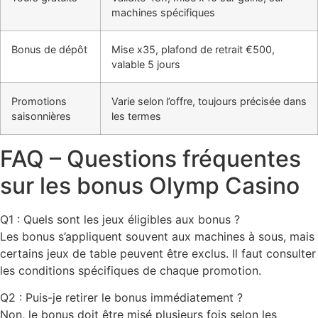
machines spécifiques
Bonus de dépôt
Mise x35, plafond de retrait €500,
valable 5 jours
Promotions
Varie selon l’offre, toujours précisée dans
saisonnières
les termes
FAQ – Questions fréquentes
sur les bonus Olymp Casino
Q1 : Quels sont les jeux éligibles aux bonus ?
Les bonus s’appliquent souvent aux machines à sous, mais
certains jeux de table peuvent être exclus. Il faut consulter
les conditions spécifiques de chaque promotion.
Q2 : Puis-je retirer le bonus immédiatement ?
Non, le bonus doit être misé plusieurs fois selon les