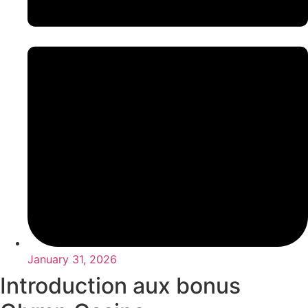
January 31, 2026
Introduction aux bonus