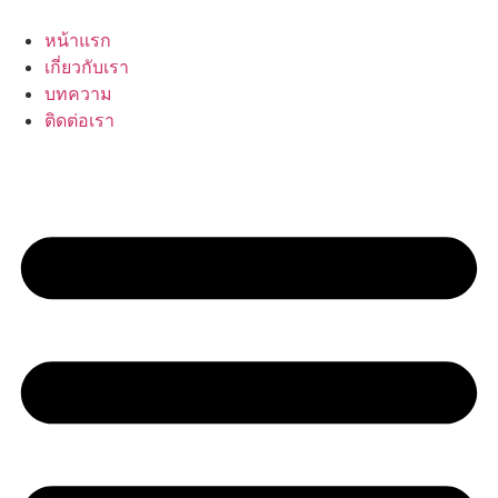
Skip
to
หน้าแรก
content
เกี่ยวกับเรา
บทความ
ติดต่อเรา