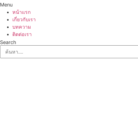
Menu
หน้าแรก
เกี่ยวกับเรา
บทความ
ติดต่อเรา
Search