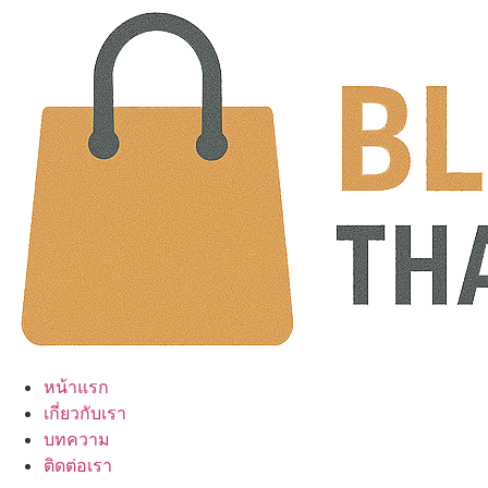
Skip
to
content
หน้าแรก
เกี่ยวกับเรา
บทความ
ติดต่อเรา