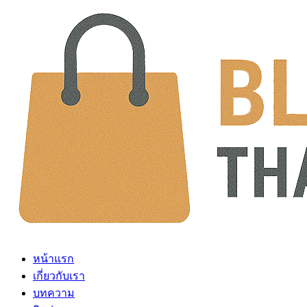
Skip
to
content
หน้าแรก
เกี่ยวกับเรา
บทความ