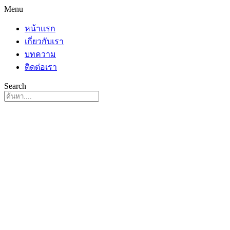
Menu
หน้าแรก
เกี่ยวกับเรา
บทความ
ติดต่อเรา
Search