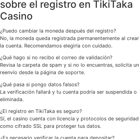
sobre el registro en TikiTaka
Casino
¿Puedo cambiar la moneda después del registro?
No, la moneda queda registrada permanentemente al crear
la cuenta. Recomendamos elegirla con cuidado.
¿Qué hago si no recibo el correo de validación?
Revisa la carpeta de spam y si no lo encuentras, solicita un
reenvío desde la página de soporte.
¿Qué pasa si pongo datos falsos?
La verificación fallará y tu cuenta podría ser suspendida o
eliminada.
¿El registro en TikiTaka es seguro?
Sí, el casino cuenta con licencia y protocolos de seguridad
como cifrado SSL para proteger tus datos.
¿Es necesario verificar la cuenta para depositar?