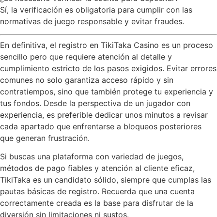
Sí, la verificación es obligatoria para cumplir con las
normativas de juego responsable y evitar fraudes.
En definitiva, el registro en TikiTaka Casino es un proceso
sencillo pero que requiere atención al detalle y
cumplimiento estricto de los pasos exigidos. Evitar errores
comunes no solo garantiza acceso rápido y sin
contratiempos, sino que también protege tu experiencia y
tus fondos. Desde la perspectiva de un jugador con
experiencia, es preferible dedicar unos minutos a revisar
cada apartado que enfrentarse a bloqueos posteriores
que generan frustración.
Si buscas una plataforma con variedad de juegos,
métodos de pago fiables y atención al cliente eficaz,
TikiTaka es un candidato sólido, siempre que cumplas las
pautas básicas de registro. Recuerda que una cuenta
correctamente creada es la base para disfrutar de la
diversión sin limitaciones ni sustos.