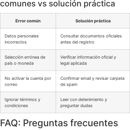
comunes vs solución práctica
Error común
Solución práctica
Datos personales
Consultar documentos oficiales
incorrectos
antes del registro
Selección errónea de
Verificar información oficial y
país o moneda
legal aplicada
No activar la cuenta por
Confirmar email y revisar carpeta
correo
de spam
Ignorar términos y
Leer con detenimiento y
condiciones
preguntar dudas
FAQ: Preguntas frecuentes