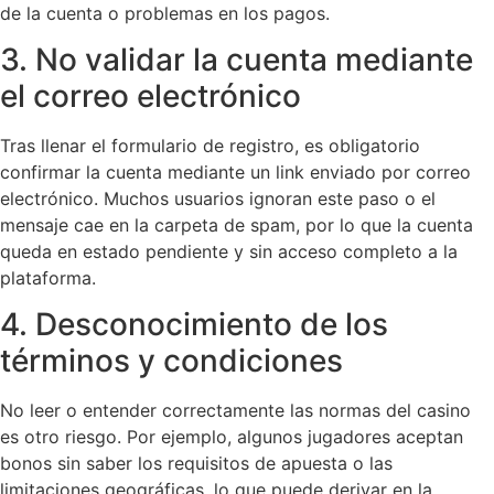
de la cuenta o problemas en los pagos.
3. No validar la cuenta mediante
el correo electrónico
Tras llenar el formulario de registro, es obligatorio
confirmar la cuenta mediante un link enviado por correo
electrónico. Muchos usuarios ignoran este paso o el
mensaje cae en la carpeta de spam, por lo que la cuenta
queda en estado pendiente y sin acceso completo a la
plataforma.
4. Desconocimiento de los
términos y condiciones
No leer o entender correctamente las normas del casino
es otro riesgo. Por ejemplo, algunos jugadores aceptan
bonos sin saber los requisitos de apuesta o las
limitaciones geográficas, lo que puede derivar en la