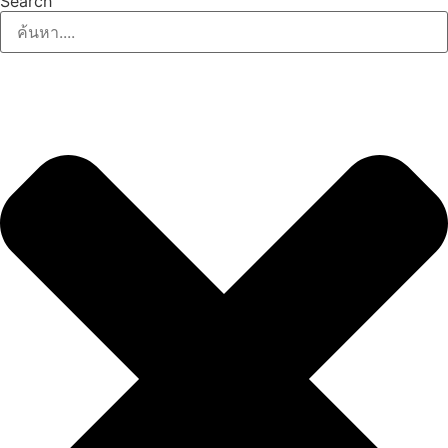
Search