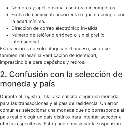
Nombres y apellidos mal escritos o incompletos.
Fecha de nacimiento incorrecta o que no cumple con
la edad mínima.
Dirección de correo electrónico inválida.
Número de teléfono erróneo o sin el prefijo
internacional.
Estos errores no solo bloquean el acceso, sino que
también retrasan la verificación de identidad,
imprescindible para depósitos y retiros.
2. Confusión con la selección de
moneda y país
Durante el registro, TikiTaka solicita elegir una moneda
para las transacciones y el país de residencia. Un error
común es seleccionar una moneda que no corresponde al
país real o elegir un país distinto para intentar acceder a
ofertas específicas. Esto puede ocasionar la suspensión