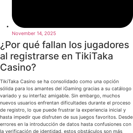
November 14, 2025
¿Por qué fallan los jugadores
al registrarse en TikiTaka
Casino?
TikiTaka Casino se ha consolidado como una opción
sólida para los amantes del iGaming gracias a su catálogo
variado y su interfaz amigable. Sin embargo, muchos
nuevos usuarios enfrentan dificultades durante el proceso
de registro, lo que puede frustrar la experiencia inicial y
hasta impedir que disfruten de sus juegos favoritos. Desde
errores en la introducción de datos hasta confusiones con
la verificación de identidad, estos obstáculos son más