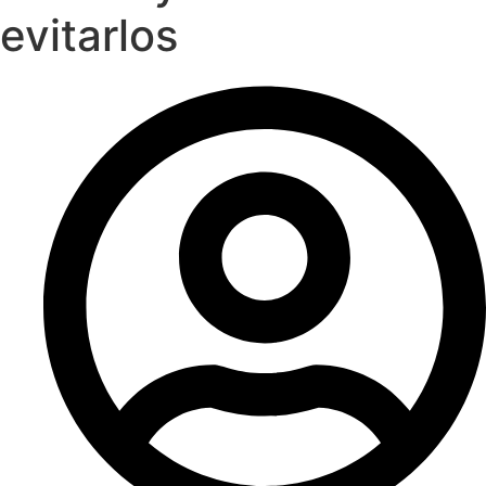
evitarlos