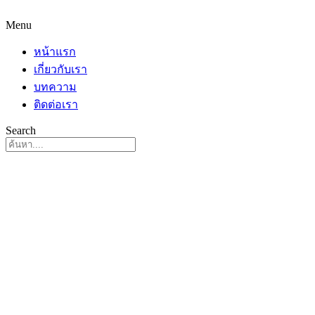
Menu
หน้าแรก
เกี่ยวกับเรา
บทความ
ติดต่อเรา
Search