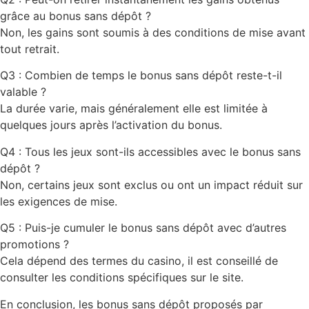
grâce au bonus sans dépôt ?
Non, les gains sont soumis à des conditions de mise avant
tout retrait.
Q3 : Combien de temps le bonus sans dépôt reste-t-il
valable ?
La durée varie, mais généralement elle est limitée à
quelques jours après l’activation du bonus.
Q4 : Tous les jeux sont-ils accessibles avec le bonus sans
dépôt ?
Non, certains jeux sont exclus ou ont un impact réduit sur
les exigences de mise.
Q5 : Puis-je cumuler le bonus sans dépôt avec d’autres
promotions ?
Cela dépend des termes du casino, il est conseillé de
consulter les conditions spécifiques sur le site.
En conclusion, les bonus sans dépôt proposés par