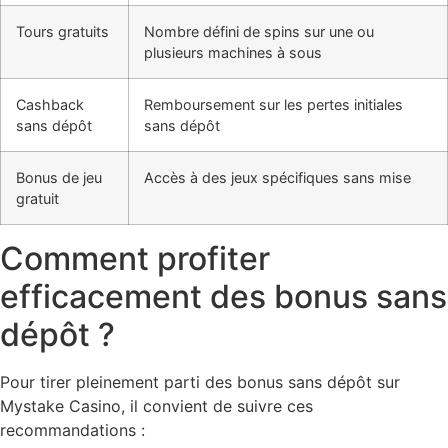
Tours gratuits
Nombre défini de spins sur une ou
plusieurs machines à sous
Cashback
Remboursement sur les pertes initiales
sans dépôt
sans dépôt
Bonus de jeu
Accès à des jeux spécifiques sans mise
gratuit
Comment profiter
efficacement des bonus sans
dépôt ?
Pour tirer pleinement parti des bonus sans dépôt sur
Mystake Casino, il convient de suivre ces
recommandations :