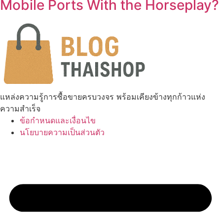
Mobile Ports With the Horseplay?
แหล่งความรู้การซื้อขายครบวงจร พร้อมเคียงข้างทุกก้าวแห่ง
ความสำเร็จ
ข้อกำหนดและเงื่อนไข
นโยบายความเป็นส่วนตัว