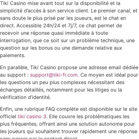
Tiki Casino mise avant tout sur la disponibilité et la
simplicité d’accès à son service client. Le premier canal, et
sans doute le plus prisé par les joueurs, est le chat en
direct. Accessible 24h/24 et 7j/7, ce chat permet de
recevoir une réponse quasi immédiate à toute
interrogation, que ce soit sur un problème technique, une
question sur les bonus ou une demande relative aux
paiements.
En parallèle, Tiki Casino propose une adresse email dédiée
au support :
support@tiki-fr.com
. Ce moyen est idéal pour
les questions un peu plus complexes nécessitant des
échanges détaillés, notamment pour les litiges ou la
vérification d’identité.
Enfin, une rubrique FAQ complète est disponible sur le site
officiel
tiki casino 3
. Elle couvre les problématiques les
plus fréquentes, offrant ainsi une solution autonome pour
les joueurs qui souhaitent trouver rapidement une réponse
sans passer par le contact direct.