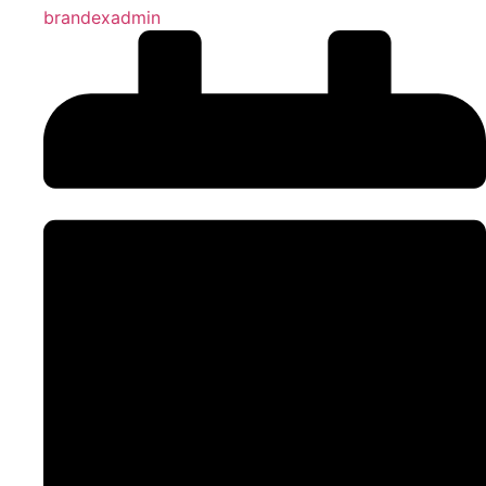
brandexadmin