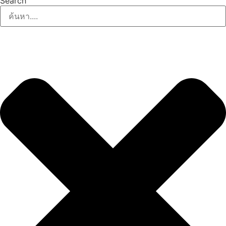
Search