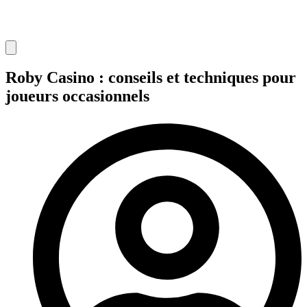
Roby Casino : conseils et techniques pour
joueurs occasionnels