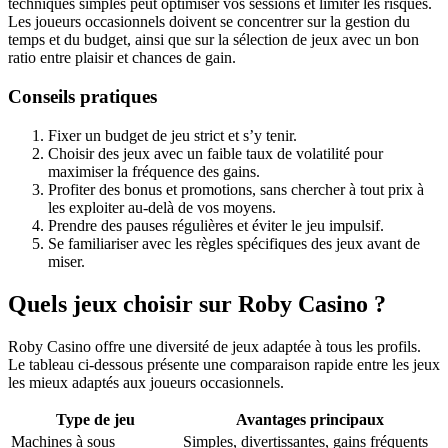
techniques simples peut optimiser vos sessions et limiter les risques.
Les joueurs occasionnels doivent se concentrer sur la gestion du
temps et du budget, ainsi que sur la sélection de jeux avec un bon
ratio entre plaisir et chances de gain.
Conseils pratiques
Fixer un budget de jeu strict et s’y tenir.
Choisir des jeux avec un faible taux de volatilité pour
maximiser la fréquence des gains.
Profiter des bonus et promotions, sans chercher à tout prix à
les exploiter au-delà de vos moyens.
Prendre des pauses régulières et éviter le jeu impulsif.
Se familiariser avec les règles spécifiques des jeux avant de
miser.
Quels jeux choisir sur Roby Casino ?
Roby Casino offre une diversité de jeux adaptée à tous les profils.
Le tableau ci-dessous présente une comparaison rapide entre les jeux
les mieux adaptés aux joueurs occasionnels.
Type de jeu
Avantages principaux
Machines à sous
Simples, divertissantes, gains fréquents