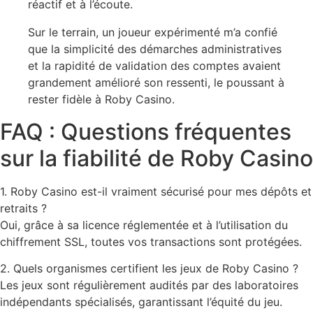
réactif et à l’écoute.
Sur le terrain, un joueur expérimenté m’a confié
que la simplicité des démarches administratives
et la rapidité de validation des comptes avaient
grandement amélioré son ressenti, le poussant à
rester fidèle à Roby Casino.
FAQ : Questions fréquentes
sur la fiabilité de Roby Casino
1. Roby Casino est-il vraiment sécurisé pour mes dépôts et
retraits ?
Oui, grâce à sa licence réglementée et à l’utilisation du
chiffrement SSL, toutes vos transactions sont protégées.
2. Quels organismes certifient les jeux de Roby Casino ?
Les jeux sont régulièrement audités par des laboratoires
indépendants spécialisés, garantissant l’équité du jeu.