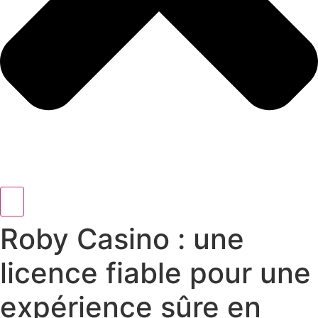
Roby Casino : une
licence fiable pour une
expérience sûre en