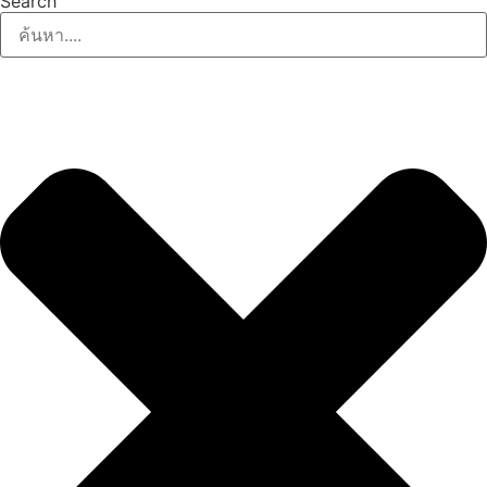
Search