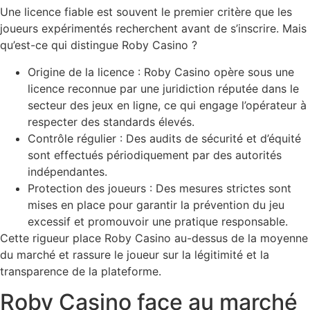
Une licence fiable est souvent le premier critère que les
joueurs expérimentés recherchent avant de s’inscrire. Mais
qu’est-ce qui distingue Roby Casino ?
Origine de la licence : Roby Casino opère sous une
licence reconnue par une juridiction réputée dans le
secteur des jeux en ligne, ce qui engage l’opérateur à
respecter des standards élevés.
Contrôle régulier : Des audits de sécurité et d’équité
sont effectués périodiquement par des autorités
indépendantes.
Protection des joueurs : Des mesures strictes sont
mises en place pour garantir la prévention du jeu
excessif et promouvoir une pratique responsable.
Cette rigueur place Roby Casino au-dessus de la moyenne
du marché et rassure le joueur sur la légitimité et la
transparence de la plateforme.
Roby Casino face au marché