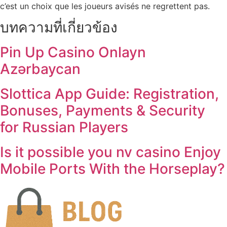
c’est un choix que les joueurs avisés ne regrettent pas.
บทความที่เกี่ยวข้อง
Pin Up Casino Onlayn
Azərbaycan
Slottica App Guide: Registration,
Bonuses, Payments & Security
for Russian Players
Is it possible you nv casino Enjoy
Mobile Ports With the Horseplay?