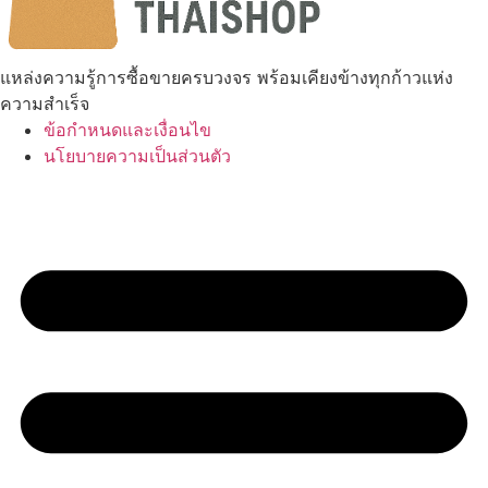
แหล่งความรู้การซื้อขายครบวงจร พร้อมเคียงข้างทุกก้าวแห่ง
ความสำเร็จ
ข้อกำหนดและเงื่อนไข
นโยบายความเป็นส่วนตัว