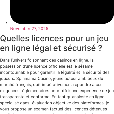
November 27, 2025
Quelles licences pour un jeu
en ligne légal et sécurisé ?
Dans l’univers foisonnant des casinos en ligne, la
possession d’une licence officielle est le sésame
incontournable pour garantir la légalité et la sécurité des
joueurs. Spinmama Casino, jeune acteur ambitieux du
marché français, doit impérativement répondre à ces
exigences réglementaires pour offrir une expérience de jeu
transparente et conforme. En tant qu’analyste en ligne
spécialisé dans l’évaluation objective des plateformes, je
vous propose un examen factuel des licences détenues