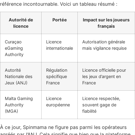
référence incontournable. Voici un tableau résumé :
Autorité de
Portée
Impact sur les joueurs
licence
français
Curaçao
Licence
Autorisation générale
eGaming
internationale
mais vigilance requise
Authority
Autorité
Régulation
Licence officielle pour
Nationale des
spécifique
les jeux d’argent en
Jeux (ANJ)
France
France
Malta Gaming
Licence
Licence respectée,
Authority
européenne
souvent gage de
(MGA)
fiabilité
À ce jour, Spinmama ne figure pas parmi les opérateurs
agréés par l’ANJ. Cela signifie que bien que la plateforme