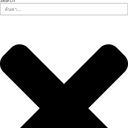
Search