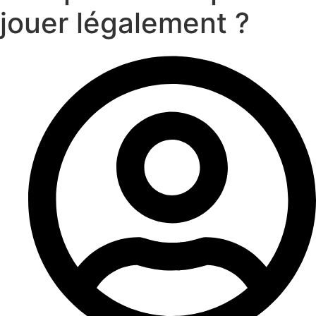
jouer légalement ?