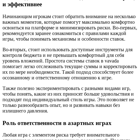
и эффективнее
Начинающим игрокам стоит обратить внимание на несколько
важных моментов, которые помогут максимально комфортно
освоиться на платформе и минимизировать риски. Во-первых,
рекомендуется заранее ознакомиться с правилами каждой
игры, чтобы понимать механизмы и особенности ставок.
Во-вторых, стоит использовать доступные инструменты для
контроля бюджета и не превышать комфортный для себя
уровень вложений. Простота системы ставок в vavada
помогает легко отслеживать текущие суммы и корректировать
их по мере необходимости. Такой подход способствует более
осознанному и ответственному отношению к игре.
Также полезно экспериментировать с разными видами игр,
чтобы понять, какие из них приносят больше удовольствия и
подходят под индивидуальный стиль игры. Это позволяет не
только разнообразить опыт, но и развивать навыки без
излишнего давления.
Роль ответственности в азартных играх
Любая игра с элементом риска требует внимательного