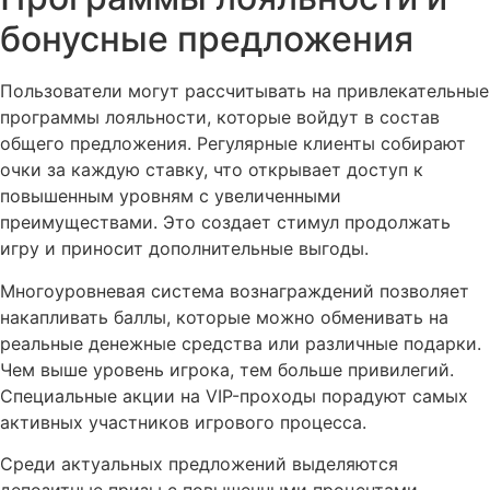
бонусные предложения
Пользователи могут рассчитывать на привлекательные
программы лояльности, которые войдут в состав
общего предложения. Регулярные клиенты собирают
очки за каждую ставку, что открывает доступ к
повышенным уровням с увеличенными
преимуществами. Это создает стимул продолжать
игру и приносит дополнительные выгоды.
Многоуровневая система вознаграждений позволяет
накапливать баллы, которые можно обменивать на
реальные денежные средства или различные подарки.
Чем выше уровень игрока, тем больше привилегий.
Специальные акции на VIP-проходы порадуют самых
активных участников игрового процесса.
Среди актуальных предложений выделяются