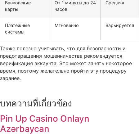
Банковские
От 1 минуты до 24
Средняя
карты
часов
Платежные
Мгновенно
Варьируется
системы
Также полезно учитывать, что для безопасности и
предотвращения мошенничества рекомендуется
верификация аккаунта. Это может занять некоторое
время, поэтому желательно пройти эту процедуру
заранее.
บทความที่เกี่ยวข้อง
Pin Up Casino Onlayn
Azərbaycan