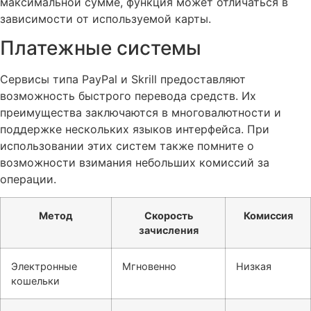
максимальной сумме, функция может отличаться в
зависимости от используемой карты.
Платежные системы
Сервисы типа PayPal и Skrill предоставляют
возможность быстрого перевода средств. Их
преимущества заключаются в многовалютности и
поддержке нескольких языков интерфейса. При
использовании этих систем также помните о
возможности взимания небольших комиссий за
операции.
Метод
Скорость
Комиссия
зачисления
Электронные
Мгновенно
Низкая
кошельки