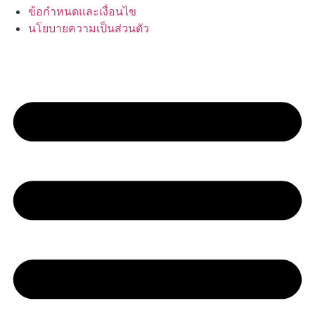
ข้อกำหนดและเงื่อนไข
นโยบายความเป็นส่วนตัว